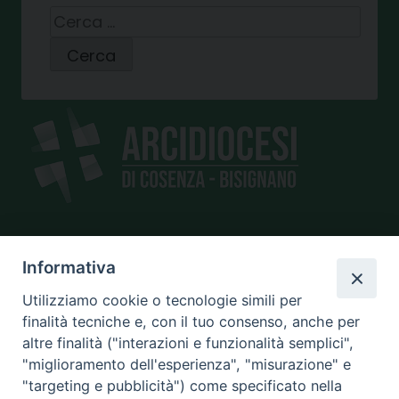
Ricerca
per:
SEDE
Informativa
piazza Giano Parrasio, 16
Utilizziamo cookie o tecnologie simili per
87100 Cosenza
finalità tecniche e, con il tuo consenso, anche per
altre finalità ("interazioni e funzionalità semplici",
"miglioramento dell'esperienza", "misurazione" e
"targeting e pubblicità") come specificato nella