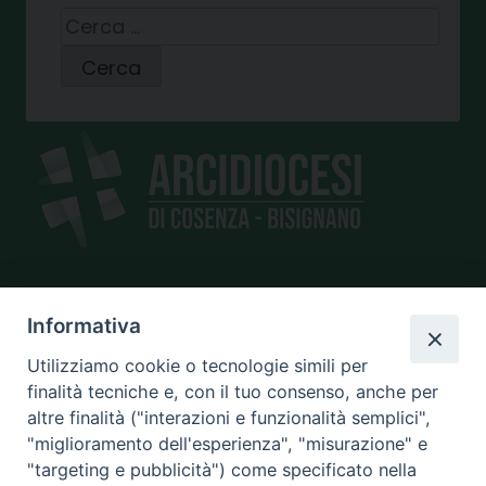
Ricerca
per:
SEDE
Informativa
piazza Giano Parrasio, 16
Utilizziamo cookie o tecnologie simili per
87100 Cosenza
finalità tecniche e, con il tuo consenso, anche per
altre finalità ("interazioni e funzionalità semplici",
"miglioramento dell'esperienza", "misurazione" e
"targeting e pubblicità") come specificato nella