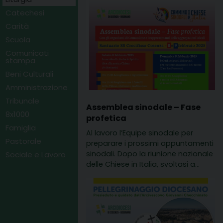
Catechesi
Carità
Scuola
Comunicati
stampa
Beni Culturali
Amministrazione
Tribunale
Assemblea sinodale – Fase
8x1000
profetica
Famiglia
Al lavoro l’Equipe sinodale per
Pastorale
preparare i prossimi appuntamenti
sinodali. Dopo la riunione nazionale
Sociale e Lavoro
delle Chiese in Italia, svoltasi a…