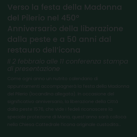
Verso la festa della Madonna
I
del Pilerio nel 450°
E
Anniversario della liberazione
D
dalla peste e a 50 anni dal
B
restauro dell’icona
P
Il 2 febbraio alle 11 conferenza stampa
Il 
di presentazione
202
ris
Come ogni anno un nutrito calendario di
da 
appuntamenti accompagnerà la festa della Madonna
del
del Pilerio (locandina allegata). In occasione del
fal
significativo anniversario, la liberazione della Città
att
dalla peste 1576, che vide i fedeli riconoscere la
speciale protezione di Maria, quest’anno sarà colloca
nella Chiesa Cattedrale l’icona originale custodita…